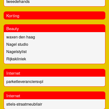
tweedehands
Korting
Beauty
waxen den haag
Nagel studio
Nagelstylist
Rijkskliniek
Internet
parketleveranciersvpl
Internet
stiels-straatmeubilair