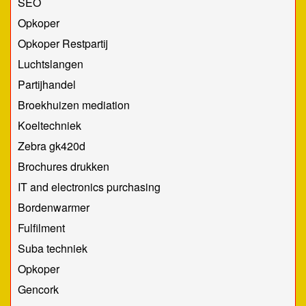
SEO
Opkoper
Opkoper Restpartij
Luchtslangen
Partijhandel
Broekhuizen mediation
Koeltechniek
Zebra gk420d
Brochures drukken
IT and electronics purchasing
Bordenwarmer
Fulfilment
Suba techniek
Opkoper
Gencork