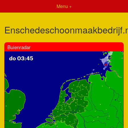
Menu +
Enschedeschoonmaakbedrijf.n
Buienradar